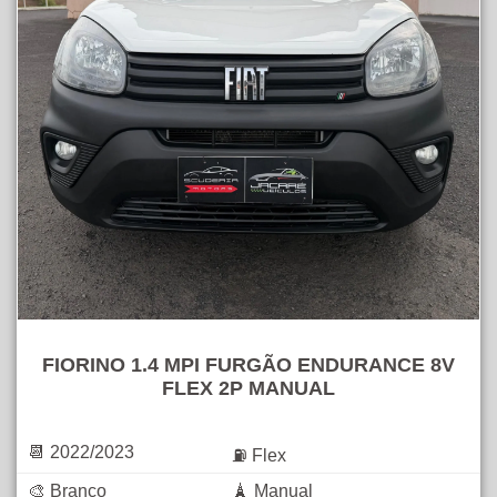
FIORINO 1.4 MPI FURGÃO ENDURANCE 8V
FLEX 2P MANUAL
📆 2022/2023
⛽ Flex
🎨 Branco
🗼 Manual