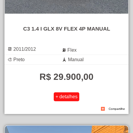
C3 1.4 I GLX 8V FLEX 4P MANUAL
📆 2011/2012
⛽ Flex
🎨 Preto
🗼 Manual
R$ 29.900,00
Compartilhe