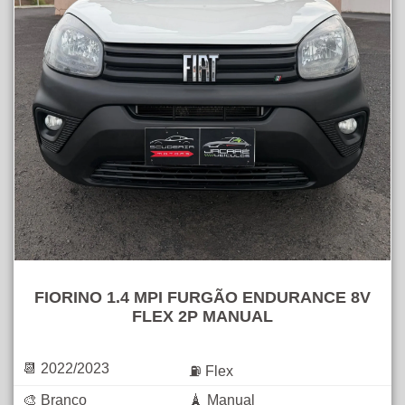
FIORINO 1.4 MPI FURGÃO ENDURANCE 8V
FLEX 2P MANUAL
📆 2022/2023
⛽ Flex
🎨 Branco
🗼 Manual