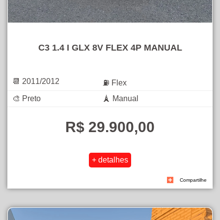
C3 1.4 I GLX 8V FLEX 4P MANUAL
📆 2011/2012
⛽ Flex
🎨 Preto
🗼 Manual
R$ 29.900,00
Compartilhe