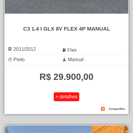
C3 1.4 I GLX 8V FLEX 4P MANUAL
📆 2011/2012
⛽ Flex
🎨 Preto
🗼 Manual
R$ 29.900,00
Compartilhe