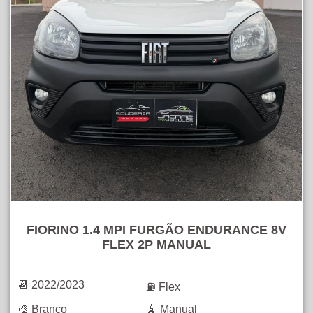
FIORINO 1.4 MPI FURGÃO ENDURANCE 8V
FLEX 2P MANUAL
📆 2022/2023
⛽ Flex
🎨 Branco
🗼 Manual