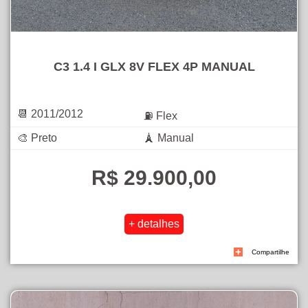
C3 1.4 I GLX 8V FLEX 4P MANUAL
📆 2011/2012
⛽ Flex
🎨 Preto
🗼 Manual
R$ 29.900,00
Compartilhe