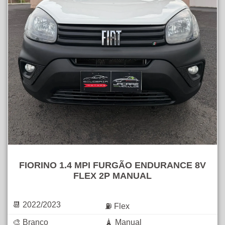
FIORINO 1.4 MPI FURGÃO ENDURANCE 8V
FLEX 2P MANUAL
📆 2022/2023
⛽ Flex
🎨 Branco
🗼 Manual